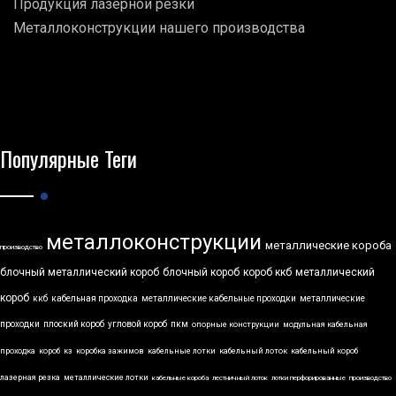
Продукция лазерной резки
Металлоконструкции нашего производства
Популярные Теги
металлоконструкции
металлические короба
производство
блочный металлический короб
блочный короб
короб ккб
металлический
короб
ккб
кабельная проходка
металлические кабельные проходки
металлические
проходки
плоский короб
угловой короб
пкм
опорные конструкции
модульная кабельная
проходка
короб
кз
коробка зажимов
кабельные лотки
кабельный лоток
кабельный короб
лазерная резка
металлические лотки
кабельные короба
лестничный лоток
лотки перфорированные
производство