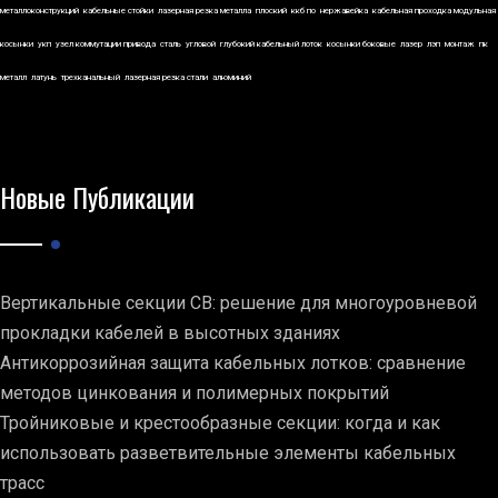
металлоконструкций
кабельные стойки
лазерная резка металла
плоский
ккб по
нержавейка
кабельная проходка модульная
косынки
укп
узел коммутации привода
сталь
угловой
глубокий кабельный лоток
косынки боковые
лазер
лэп
монтаж
пк
металл
латунь
трехканальный
лазерная резка стали
алюминий
Новые Публикации
Вертикальные секции СВ: решение для многоуровневой
прокладки кабелей в высотных зданиях
Антикоррозийная защита кабельных лотков: сравнение
методов цинкования и полимерных покрытий
Тройниковые и крестообразные секции: когда и как
использовать разветвительные элементы кабельных
трасс