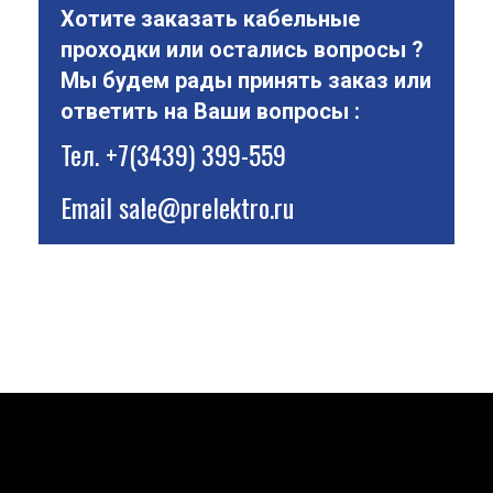
Хотите заказать кабельные
проходки или остались вопросы ?
Мы будем рады принять заказ или
ответить на Ваши вопросы :
Тел.
+7(3439) 399-559
Email
sale@prelektro.ru