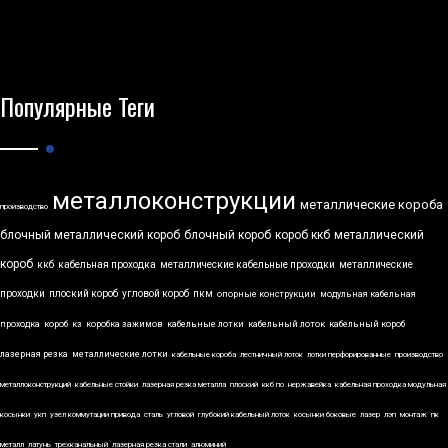
Популярные Теги
металлоконструкции
металлические короба
производство
блочный металлический короб
блочный короб
короб ккб
металлический
короб
ккб
кабельная проходка
металлические кабельные проходки
металлические
проходки
плоский короб
угловой короб
пкм
опорные конструкции
модульная кабельная
проходка
короб
кз
коробка зажимов
кабельные лотки
кабельный лоток
кабельный короб
лазерная резка
металлические лотки
кабельные короба
лестничный лоток
лотки перфорированные
производство
металлоконструкций
кабельные стойки
лазерная резка металла
плоский
ккб по
нержавейка
кабельная проходка модульная
косынки
укп
узел коммутации привода
сталь
угловой
глубокий кабельный лоток
косынки боковые
лазер
лэп
монтаж
пк
металл
латунь
трехканальный
лазерная резка стали
алюминий