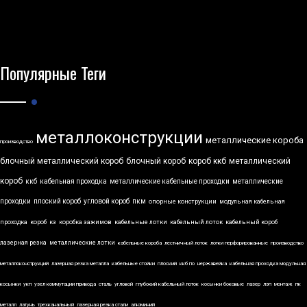
Популярные Теги
металлоконструкции
металлические короба
производство
блочный металлический короб
блочный короб
короб ккб
металлический
короб
ккб
кабельная проходка
металлические кабельные проходки
металлические
проходки
плоский короб
угловой короб
пкм
опорные конструкции
модульная кабельная
проходка
короб
кз
коробка зажимов
кабельные лотки
кабельный лоток
кабельный короб
лазерная резка
металлические лотки
кабельные короба
лестничный лоток
лотки перфорированные
производство
металлоконструкций
лазерная резка металла
кабельные стойки
плоский
ккб по
нержавейка
кабельная проходка модульная
косынки
укп
узел коммутации привода
сталь
угловой
глубокий кабельный лоток
косынки боковые
лазер
лэп
монтаж
пк
металл
латунь
трехканальный
лазерная резка стали
алюминий