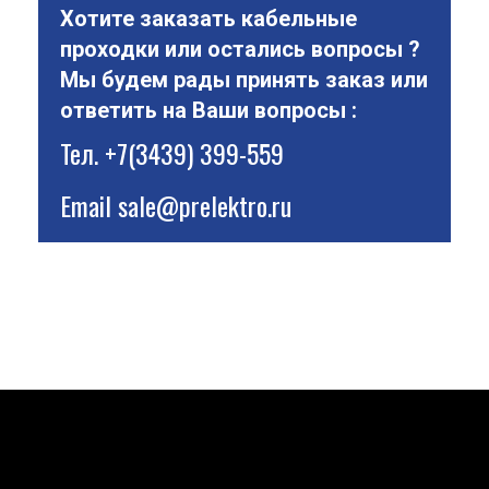
Хотите заказать кабельные
проходки или остались вопросы ?
Мы будем рады принять заказ или
ответить на Ваши вопросы :
Тел.
+7(3439) 399-559
Email
sale@prelektro.ru