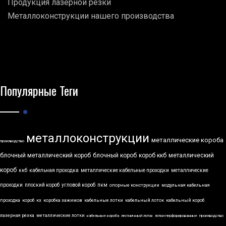
Продукция лазерной резки
Металлоконструкции нашего производства
Популярные Теги
металлоконструкции
металлические короба
производство
блочный металлический короб
блочный короб
короб ккб
металлический
короб
ккб
кабельная проходка
металлические кабельные проходки
металлические
проходки
плоский короб
угловой короб
пкм
опорные конструкции
модульная кабельная
проходка
короб
кз
коробка зажимов
кабельные лотки
кабельный лоток
кабельный короб
лазерная резка
металлические лотки
кабельные короба
лестничный лоток
лотки перфорированные
производство