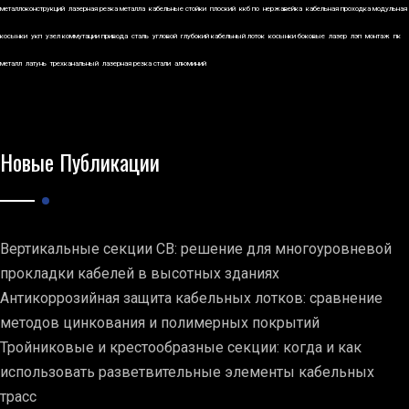
металлоконструкций
лазерная резка металла
кабельные стойки
плоский
ккб по
нержавейка
кабельная проходка модульная
косынки
укп
узел коммутации привода
сталь
угловой
глубокий кабельный лоток
косынки боковые
лазер
лэп
монтаж
пк
металл
латунь
трехканальный
лазерная резка стали
алюминий
Новые Публикации
Вертикальные секции СВ: решение для многоуровневой
прокладки кабелей в высотных зданиях
Антикоррозийная защита кабельных лотков: сравнение
методов цинкования и полимерных покрытий
Тройниковые и крестообразные секции: когда и как
использовать разветвительные элементы кабельных
трасс