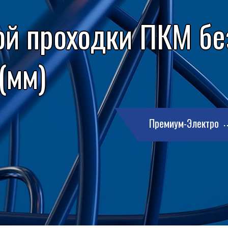
ой проходки ПКМ бе
 (мм)
Премиум-Электро