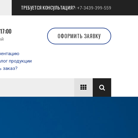
ТРЕБУЕТСЯ КОНСУЛЬТАЦИЯ?:
+7-3439-399-559
 17:00
ОФОРМИТЬ ЗАЯВКУ
ой
зентацию
алог продукции
 заказ?