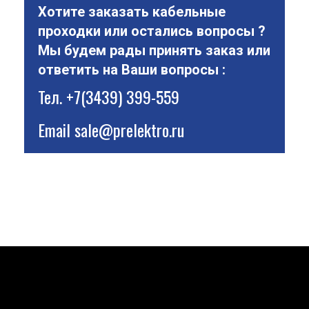
Хотите заказать кабельные
проходки или остались вопросы ?
Мы будем рады принять заказ или
ответить на Ваши вопросы :
Тел.
+7(3439) 399-559
Email
sale@prelektro.ru