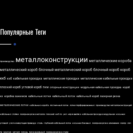
Популярные Теги
металлоконструкции
металлические короба
производство
металлический короб
блочный металлический короб
блочный короб
короб
ккб
ккб
кабельная проходка
металлические проходки
металлические кабельные проходки
плоский короб
угловой короб
пкм
опорные конструкции
модульная кабельная проходка
короб
кз
коробка зажимов
кабельные лотки
кабельный лоток
кабельный короб
лазерная резка
металлические лотки
кабельные короба
лестничный лоток
лотки перфорированные
производство металлоконструкций
кабельные стойки
лазерная резка металла
плоский
ккб по
укп
нержавейка
кабельная проходка модульная
косынки
угловой
узел коммутации привода
сталь
глубокий кабельный лоток
косынки боковые
лазерная резка алюминия
лазер
лэп
пк
монтаж
металл
латунь
трехканальный
лазерная резка стали