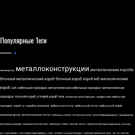
Популярные Теги
металлоконструкции
металлические короба
производство
блочный металлический короб
блочный короб
короб ккб
металлический
короб
ккб
кабельная проходка
металлические кабельные проходки
металлические
проходки
плоский короб
угловой короб
пкм
опорные конструкции
модульная кабельная
проходка
короб
кз
коробка зажимов
кабельные лотки
кабельный лоток
кабельный короб
лазерная резка
металлические лотки
кабельные короба
лестничный лоток
лотки перфорированные
производство
металлоконструкций
лазерная резка металла
кабельные стойки
плоский
ккб по
кабельная проходка модульная
косынки
укп
нержавейка
узел коммутации привода
сталь
угловой
косынки боковые
глубокий кабельный лоток
лэп
пк
монтаж