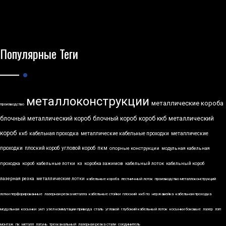
Популярные Теги
металлоконструкции
металлические короба
производство
блочный металлический короб
блочный короб
короб ккб
металлический
короб
ккб
кабельная проходка
металлические кабельные проходки
металлические
проходки
плоский короб
угловой короб
пкм
опорные конструкции
модульная кабельная
проходка
короб
кабельные лотки
кз
коробка зажимов
кабельный лоток
кабельный короб
лазерная резка
металлические лотки
кабельные короба
лестничный лоток
производство металлоконструкций
лотки перфорированные
лазерная резка металла
кабельные стойки
плоский
ккб по
нержавейка
кабельная проходка
модульная
косынки
укп
узел коммутации привода
сталь
угловой
глубокий кабельный лоток
косынки боковые
лазер
лэп
монтаж
пк
металл
латунь
трехканальный
лазерная резка стали
соединитель