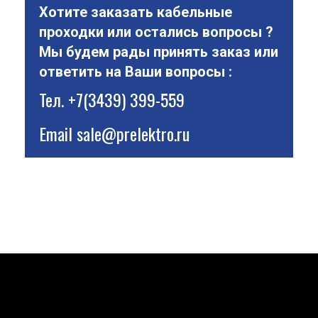
Хотите заказать кабельные
проходки или остались вопросы ?
Мы будем рады принять заказ или
ответить на Ваши вопросы :
Тел.
+7(3439) 399-559
Email
sale@prelektro.ru