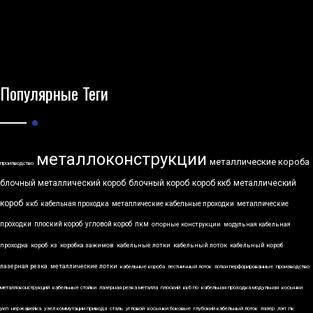
Популярные Теги
металлоконструкции
металлические короба
производство
блочный металлический короб
блочный короб
короб ккб
металлический
короб
ккб
кабельная проходка
металлические кабельные проходки
металлические
проходки
плоский короб
угловой короб
пкм
опорные конструкции
модульная кабельная
проходка
короб
кз
коробка зажимов
кабельные лотки
кабельный лоток
кабельный короб
лазерная резка
металлические лотки
кабельные короба
лестничный лоток
лотки перфорированные
производство
металлоконструкций
кабельные стойки
лазерная резка металла
плоский
ккб по
кабельная проходка модульная
косынки
укп
нержавейка
узел коммутации привода
сталь
угловой
косынки боковые
глубокий кабельный лоток
лазер
лэп
пк