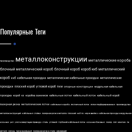
Популярные Теги
металлоконструкции
металлические короба
производство
блочный металлический короб
блочный короб
короб ккб
металлический
короб
ккб
кабельная проходка
металлические кабельные проходки
металлические
проходки
плоский короб
угловой короб
пкм
опорные конструкции
модульная кабельная
проходка
короб
кз
коробка зажимов
кабельные лотки
кабельный лоток
кабельный короб
лазерная резка
металлические лотки
кабельные короба
лестничный лоток
лотки перфорированные
производство
металлоконструкций
кабельные стойки
лазерная резка металла
плоский
ккб по
нержавейка
кабельная проходка модульная
косынки
укп
узел коммутации привода
сталь
угловой
глубокий кабельный лоток
косынки боковые
лазер
лэп
монтаж
пк
металл
латунь
трехканальный
лазерная резка стали
алюминий