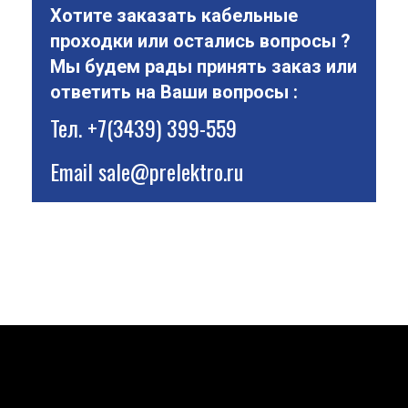
Хотите заказать кабельные
проходки или остались вопросы ?
Мы будем рады принять заказ или
ответить на Ваши вопросы :
Тел.
+7(3439) 399-559
Email
sale@prelektro.ru