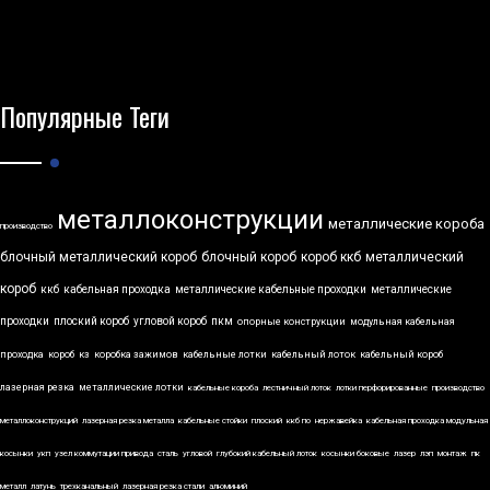
Популярные Теги
металлоконструкции
металлические короба
производство
блочный металлический короб
блочный короб
короб ккб
металлический
короб
ккб
кабельная проходка
металлические кабельные проходки
металлические
проходки
плоский короб
угловой короб
пкм
опорные конструкции
модульная кабельная
проходка
короб
кз
коробка зажимов
кабельные лотки
кабельный лоток
кабельный короб
лазерная резка
металлические лотки
кабельные короба
лестничный лоток
лотки перфорированные
производство
металлоконструкций
лазерная резка металла
кабельные стойки
плоский
ккб по
нержавейка
кабельная проходка модульная
косынки
укп
узел коммутации привода
сталь
угловой
глубокий кабельный лоток
косынки боковые
лазер
лэп
монтаж
пк
металл
латунь
трехканальный
лазерная резка стали
алюминий