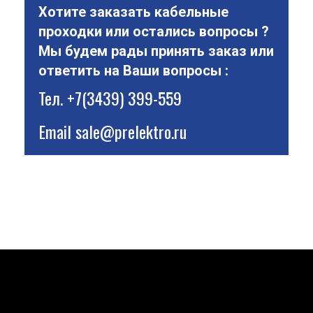
Хотите заказать кабельные
проходки или остались вопросы ?
Мы будем рады принять заказ или
ответить на Ваши вопросы :
Тел.
+7(3439) 399-559
Email
sale@prelektro.ru