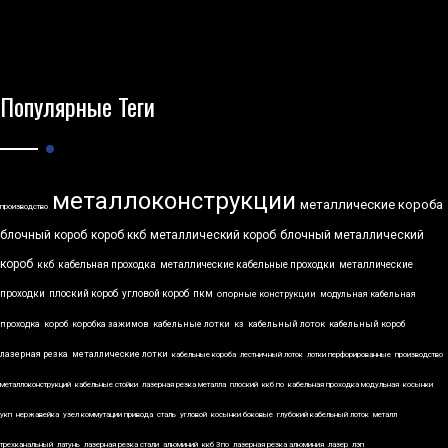
Популярные Теги
металлоконструкции
металлические короба
производство
блочный короб
короб ккб
металлический короб
блочный металлический
короб
ккб
кабельная проходка
металлические кабельные проходки
металлические
проходки
плоский короб
угловой короб
пкм
опорные конструкции
модульная кабельная
проходка
короб
коробка зажимов
кабельные лотки
кз
кабельный лоток
кабельный короб
лазерная резка
металлические лотки
кабельные короба
лестничный лоток
лотки перфорированные
производство
металлоконструкций
кабельные стойки
лазерная резка металла
плоский
ккб по
кабельная проходка модульная
косынки
укп
нержавейка
узел коммутации привода
сталь
угловой
косынки боковые
глубокий кабельный лоток
металл
трехканальный
латунь
лазерная резка стали
алюминий
ккб 3по
лазерная резка алюминия
лазер
лэп