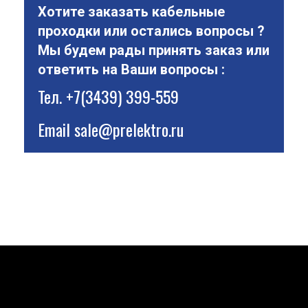
Хотите заказать кабельные
проходки или остались вопросы ?
Мы будем рады принять заказ или
ответить на Ваши вопросы :
Тел.
+7(3439) 399-559
Email
sale@prelektro.ru