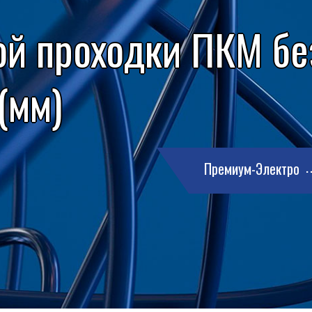
ой проходки ПКМ бе
(мм)
Премиум-Электро