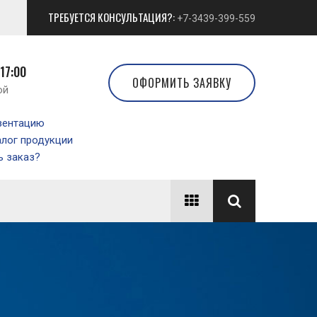
ТРЕБУЕТСЯ КОНСУЛЬТАЦИЯ?:
+7-3439-399-559
 17:00
ОФОРМИТЬ ЗАЯВКУ
ой
зентацию
алог продукции
 заказ?