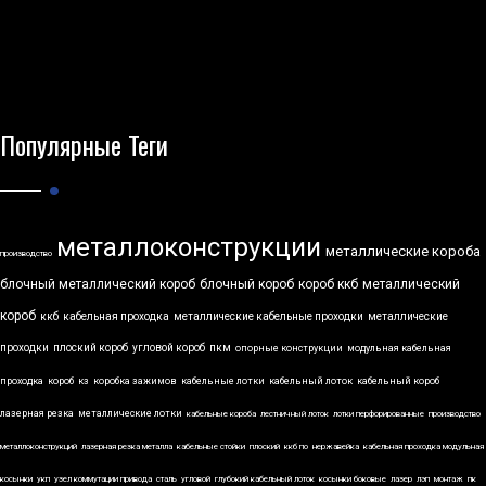
Популярные Теги
металлоконструкции
металлические короба
производство
блочный металлический короб
блочный короб
короб ккб
металлический
короб
ккб
кабельная проходка
металлические кабельные проходки
металлические
проходки
плоский короб
угловой короб
пкм
опорные конструкции
модульная кабельная
проходка
короб
кз
коробка зажимов
кабельные лотки
кабельный лоток
кабельный короб
лазерная резка
металлические лотки
кабельные короба
лестничный лоток
лотки перфорированные
производство
металлоконструкций
лазерная резка металла
кабельные стойки
плоский
ккб по
нержавейка
кабельная проходка модульная
косынки
укп
узел коммутации привода
сталь
угловой
глубокий кабельный лоток
косынки боковые
лазер
лэп
монтаж
пк