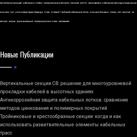
металлоконструкций
кабельные стойки
лазерная резка металла
плоский
ккб по
нержавейка
кабельная проходка модульная
косынки
укп
узел коммутации привода
сталь
угловой
глубокий кабельный лоток
косынки боковые
лазер
лэп
монтаж
пк
металл
латунь
трехканальный
лазерная резка стали
алюминий
Новые Публикации
Вертикальные секции СВ: решение для многоуровневой
прокладки кабелей в высотных зданиях
Антикоррозийная защита кабельных лотков: сравнение
методов цинкования и полимерных покрытий
Тройниковые и крестообразные секции: когда и как
использовать разветвительные элементы кабельных
трасс