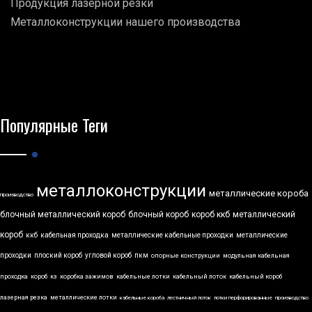
Продукция лазерной резки
Металлоконструкции нашего производства
Популярные Теги
металлоконструкции
металлические короба
производство
блочный металлический короб
блочный короб
короб ккб
металлический
короб
ккб
кабельная проходка
металлические кабельные проходки
металлические
проходки
плоский короб
угловой короб
пкм
опорные конструкции
модульная кабельная
проходка
короб
кз
коробка зажимов
кабельные лотки
кабельный лоток
кабельный короб
лазерная резка
металлические лотки
кабельные короба
лестничный лоток
лотки перфорированные
производство