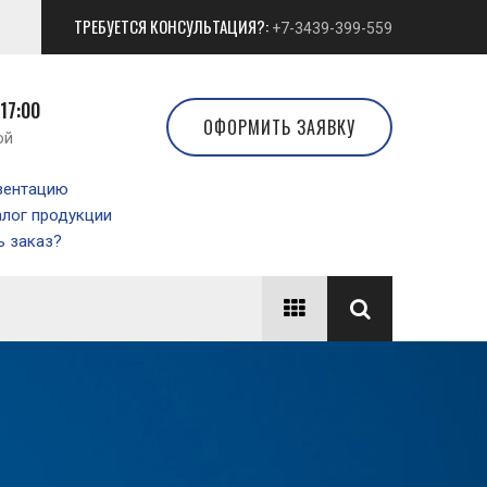
ТРЕБУЕТСЯ КОНСУЛЬТАЦИЯ?:
+7-3439-399-559
 17:00
ОФОРМИТЬ ЗАЯВКУ
ой
зентацию
алог продукции
 заказ?