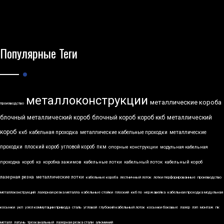
Популярные Теги
металлоконструкции
металлические короба
производство
блочный металлический короб
блочный короб
короб ккб
металлический
короб
ккб
кабельная проходка
металлические кабельные проходки
металлические
проходки
плоский короб
угловой короб
пкм
опорные конструкции
модульная кабельная
проходка
короб
кз
коробка зажимов
кабельные лотки
кабельный лоток
кабельный короб
лазерная резка
металлические лотки
кабельные короба
лестничный лоток
лотки перфорированные
производство
металлоконструкций
лазерная резка металла
кабельные стойки
плоский
ккб по
нержавейка
кабельная проходка модульная
косынки
укп
узел коммутации привода
сталь
угловой
глубокий кабельный лоток
косынки боковые
лазер
лэп
монтаж
пк
металл
латунь
трехканальный
лазерная резка стали
алюминий