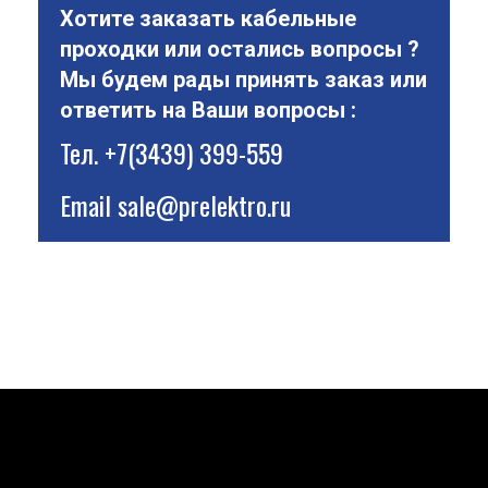
Хотите заказать кабельные
проходки или остались вопросы ?
Мы будем рады принять заказ или
ответить на Ваши вопросы :
Тел.
+7(3439) 399-559
Email
sale@prelektro.ru