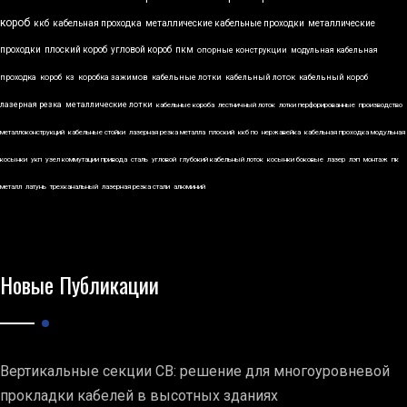
короб
ккб
кабельная проходка
металлические кабельные проходки
металлические
проходки
плоский короб
угловой короб
пкм
опорные конструкции
модульная кабельная
проходка
короб
кз
коробка зажимов
кабельные лотки
кабельный лоток
кабельный короб
лазерная резка
металлические лотки
кабельные короба
лестничный лоток
лотки перфорированные
производство
металлоконструкций
кабельные стойки
лазерная резка металла
плоский
ккб по
нержавейка
кабельная проходка модульная
косынки
укп
узел коммутации привода
сталь
угловой
глубокий кабельный лоток
косынки боковые
лазер
лэп
монтаж
пк
металл
латунь
трехканальный
лазерная резка стали
алюминий
Новые Публикации
Вертикальные секции СВ: решение для многоуровневой
прокладки кабелей в высотных зданиях