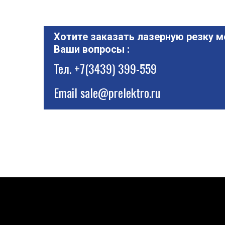
Хотите заказать лазерную резку м
Ваши вопросы :
Тел.
+7(3439) 399-559
Email
sale@prelektro.ru