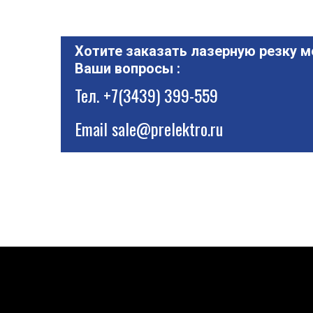
Хотите заказать лазерную резку м
Ваши вопросы :
Тел.
+7(3439) 399-559
Email
sale@prelektro.ru