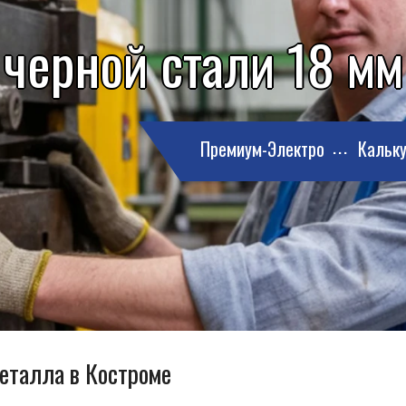
 черной стали 18 мм
Премиум-Электро
Кальку
металла в Костроме