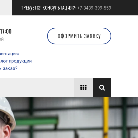
ТРЕБУЕТСЯ КОНСУЛЬТАЦИЯ?:
+7-3439-399-559
 17:00
ОФОРМИТЬ ЗАЯВКУ
ой
зентацию
алог продукции
 заказ?