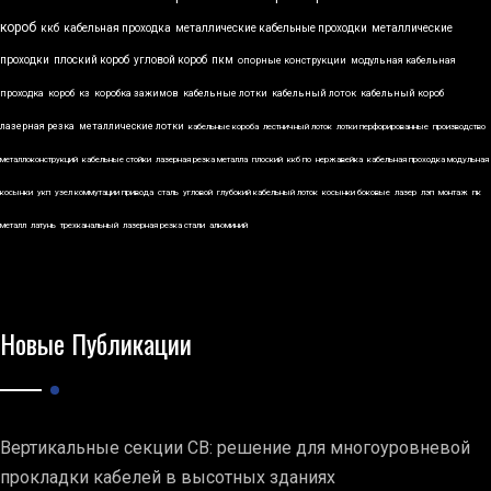
короб
ккб
кабельная проходка
металлические кабельные проходки
металлические
проходки
плоский короб
угловой короб
пкм
опорные конструкции
модульная кабельная
проходка
короб
кз
коробка зажимов
кабельные лотки
кабельный лоток
кабельный короб
лазерная резка
металлические лотки
кабельные короба
лестничный лоток
лотки перфорированные
производство
металлоконструкций
кабельные стойки
лазерная резка металла
плоский
ккб по
нержавейка
кабельная проходка модульная
косынки
укп
узел коммутации привода
сталь
угловой
глубокий кабельный лоток
косынки боковые
лазер
лэп
монтаж
пк
металл
латунь
трехканальный
лазерная резка стали
алюминий
Новые Публикации
Вертикальные секции СВ: решение для многоуровневой
прокладки кабелей в высотных зданиях