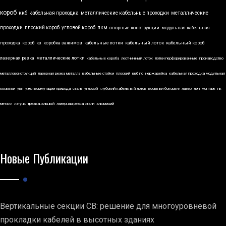
короб
ккб
кабельная проходка
металлические кабельные проходки
металлические
проходки
плоский короб
угловой короб
пкм
опорные конструкции
модульная кабельная
проходка
короб
кз
коробка зажимов
кабельные лотки
кабельный лоток
кабельный короб
лазерная резка
металлические лотки
кабельные короба
лестничный лоток
лотки перфорированные
производство
металлоконструкций
лазерная резка металла
кабельные стойки
плоский
ккб по
нержавейка
кабельная проходка модульная
косынки
укп
узел коммутации привода
сталь
угловой
глубокий кабельный лоток
косынки боковые
лазер
лэп
монтаж
пк
металл
латунь
трехканальный
лазерная резка стали
алюминий
Новые Публикации
Вертикальные секции СВ: решение для многоуровневой
прокладки кабелей в высотных зданиях