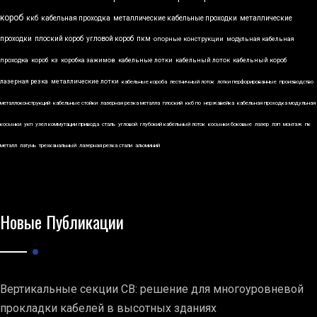
короб
ккб
кабельная проходка
металлические кабельные проходки
металлические
проходки
плоский короб
угловой короб
пкм
опорные конструкции
модульная кабельная
проходка
короб
кз
коробка зажимов
кабельные лотки
кабельный лоток
кабельный короб
лазерная резка
металлические лотки
кабельные короба
лестничный лоток
лотки перфорированные
производство
металлоконструкций
кабельные стойки
лазерная резка металла
плоский
ккб по
нержавейка
кабельная проходка модульная
косынки
укп
узел коммутации привода
сталь
угловой
глубокий кабельный лоток
косынки боковые
лазер
лэп
монтаж
пк
металл
латунь
трехканальный
лазерная резка стали
алюминий
Новые Публикации
Вертикальные секции СВ: решение для многоуровневой
прокладки кабелей в высотных зданиях