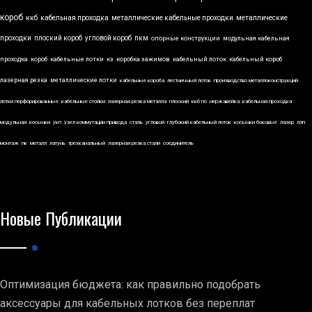
короб
ккб
кабельная проходка
металлические кабельные проходки
металлические
проходки
плоский короб
угловой короб
пкм
опорные конструкции
модульная кабельная
проходка
короб
кабельные лотки
кз
коробка зажимов
кабельный лоток
кабельный короб
лазерная резка
металлические лотки
кабельные короба
лестничный лоток
производство металлоконструкций
лотки перфорированные
кабельные стойки
лазерная резка металла
плоский
ккб по
нержавейка
кабельная проходка
модульная
косынки
укп
узел коммутации привода
сталь
угловой
глубокий кабельный лоток
косынки боковые
лазер
лэп
монтаж
пк
металл
латунь
трехканальный
лазерная резка стали
соединитель
Новые Публикации
Оптимизация бюджета: как правильно подобрать
аксессуары для кабельных лотков без переплат