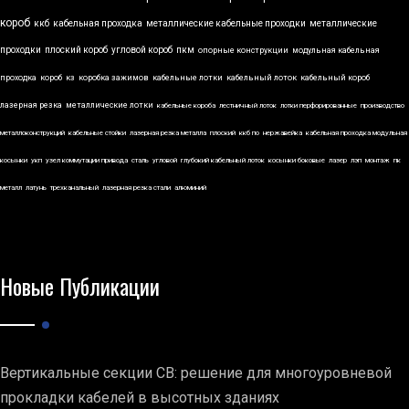
короб
ккб
кабельная проходка
металлические кабельные проходки
металлические
проходки
плоский короб
угловой короб
пкм
опорные конструкции
модульная кабельная
проходка
короб
кз
коробка зажимов
кабельные лотки
кабельный лоток
кабельный короб
лазерная резка
металлические лотки
кабельные короба
лестничный лоток
лотки перфорированные
производство
металлоконструкций
кабельные стойки
лазерная резка металла
плоский
ккб по
нержавейка
кабельная проходка модульная
косынки
укп
узел коммутации привода
сталь
угловой
глубокий кабельный лоток
косынки боковые
лазер
лэп
монтаж
пк
металл
латунь
трехканальный
лазерная резка стали
алюминий
Новые Публикации
Вертикальные секции СВ: решение для многоуровневой
прокладки кабелей в высотных зданиях