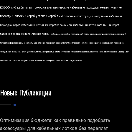
короб
ккб
кабельная проходка
металлические кабельные проходки
металлические
проходки
плоский короб
угловой короб
пкм
опорные конструкции
модульная кабельная
проходка
короб
кабельные лотки
кз
коробка зажимов
кабельный лоток
кабельный короб
лазерная резка
металлические лотки
кабельные короба
лестничный лоток
производство металлоконструкций
лотки перфорированные
кабельные стойки
лазерная резка металла
плоский
ккб по
нержавейка
кабельная проходка
модульная
косынки
укп
узел коммутации привода
сталь
угловой
глубокий кабельный лоток
косынки боковые
лазер
лэп
монтаж
пк
металл
латунь
трехканальный
лазерная резка стали
соединитель
Новые Публикации
Оптимизация бюджета: как правильно подобрать
аксессуары для кабельных лотков без переплат