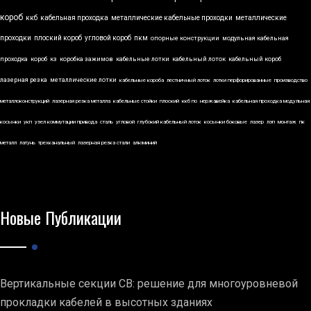
короб
ккб
кабельная проходка
металлические кабельные проходки
металлические
проходки
плоский короб
угловой короб
пкм
опорные конструкции
модульная кабельная
проходка
короб
кз
коробка зажимов
кабельные лотки
кабельный лоток
кабельный короб
лазерная резка
металлические лотки
кабельные короба
лестничный лоток
лотки перфорированные
производство
металлоконструкций
лазерная резка металла
кабельные стойки
плоский
ккб по
нержавейка
кабельная проходка модульная
косынки
укп
узел коммутации привода
сталь
угловой
глубокий кабельный лоток
косынки боковые
лазер
лэп
монтаж
пк
металл
латунь
трехканальный
лазерная резка стали
алюминий
Новые Публикации
Вертикальные секции СВ: решение для многоуровневой
прокладки кабелей в высотных зданиях