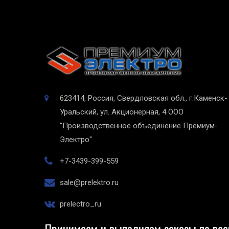
623414, Россия, Свердловская обл., г.Каменск-
Уральский, ул. Акционерная, 4
ООО
"Производственное объединение Премиум-
Электро"
+7-3439-399-559
sale@prelektro.ru
prelectro_ru
Принимаем и выполняем заказы по все