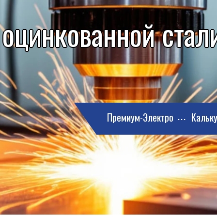
 оцинкованной стали
Премиум-Электро
Кальку