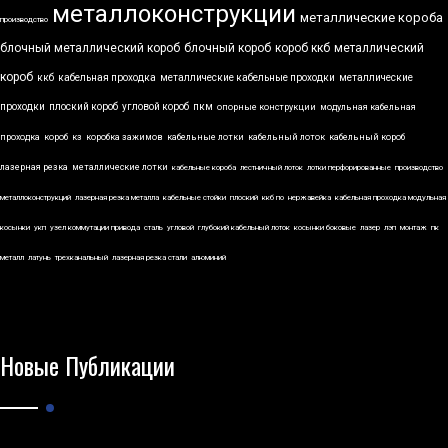
металлоконструкции
металлические короба
производство
блочный металлический короб
блочный короб
короб ккб
металлический
короб
ккб
кабельная проходка
металлические кабельные проходки
металлические
проходки
плоский короб
угловой короб
пкм
опорные конструкции
модульная кабельная
проходка
короб
кз
коробка зажимов
кабельные лотки
кабельный лоток
кабельный короб
лазерная резка
металлические лотки
кабельные короба
лестничный лоток
лотки перфорированные
производство
металлоконструкций
лазерная резка металла
кабельные стойки
плоский
ккб по
нержавейка
кабельная проходка модульная
косынки
укп
узел коммутации привода
сталь
угловой
глубокий кабельный лоток
косынки боковые
лазер
лэп
монтаж
пк
металл
латунь
трехканальный
лазерная резка стали
алюминий
Новые Публикации