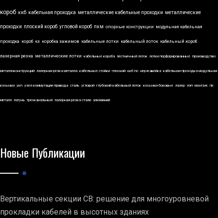
короб
ккб
кабельная проходка
металлические кабельные проходки
металлические
проходки
плоский короб
угловой короб
пкм
опорные конструкции
модульная кабельная
проходка
короб
кз
коробка зажимов
кабельные лотки
кабельный лоток
кабельный короб
лазерная резка
металлические лотки
кабельные короба
лестничный лоток
лотки перфорированные
производство
металлоконструкций
лазерная резка металла
кабельные стойки
плоский
ккб по
нержавейка
кабельная проходка модульная
косынки
укп
узел коммутации привода
сталь
угловой
глубокий кабельный лоток
косынки боковые
лазер
лэп
монтаж
пк
металл
латунь
трехканальный
лазерная резка стали
алюминий
Новые Публикации
Вертикальные секции СВ: решение для многоуровневой
прокладки кабелей в высотных зданиях