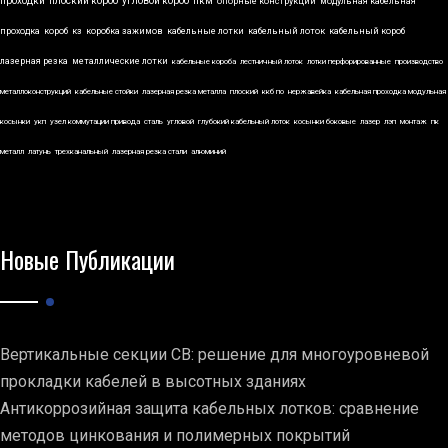
проходки
плоский короб
угловой короб
пкм
опорные конструкции
модульная кабельная
проходка
короб
кз
коробка зажимов
кабельные лотки
кабельный лоток
кабельный короб
лазерная резка
металлические лотки
кабельные короба
лестничный лоток
лотки перфорированные
производство
металлоконструкций
кабельные стойки
лазерная резка металла
плоский
ккб по
нержавейка
кабельная проходка модульная
косынки
укп
узел коммутации привода
сталь
угловой
глубокий кабельный лоток
косынки боковые
лазер
лэп
монтаж
пк
металл
латунь
трехканальный
лазерная резка стали
алюминий
Новые Публикации
Вертикальные секции СВ: решение для многоуровневой
прокладки кабелей в высотных зданиях
Антикоррозийная защита кабельных лотков: сравнение
методов цинкования и полимерных покрытий