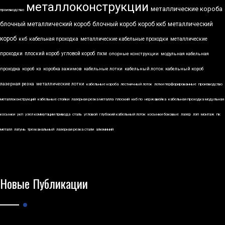
металлоконструкции
металлические короба
производство
блочный металлический короб
блочный короб
короб ккб
металлический
короб
ккб
кабельная проходка
металлические кабельные проходки
металлические
проходки
плоский короб
угловой короб
пкм
опорные конструкции
модульная кабельная
проходка
короб
кз
коробка зажимов
кабельные лотки
кабельный лоток
кабельный короб
лазерная резка
металлические лотки
кабельные короба
лестничный лоток
лотки перфорированные
производство
металлоконструкций
кабельные стойки
лазерная резка металла
плоский
ккб по
нержавейка
кабельная проходка модульная
косынки
укп
узел коммутации привода
сталь
угловой
глубокий кабельный лоток
косынки боковые
лазер
лэп
монтаж
пк
металл
латунь
трехканальный
лазерная резка стали
алюминий
Новые Публикации