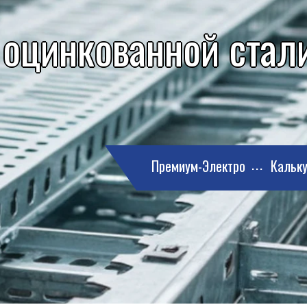
 оцинкованной стали
Премиум-Электро
Кальку