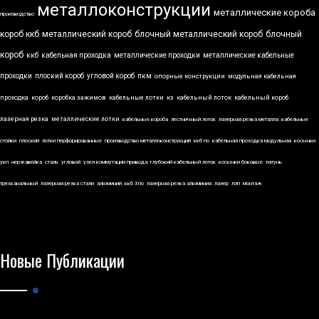
металлоконструкции
металлические короба
производство
короб ккб
металлический короб
блочный металлический короб
блочный
короб
ккб
кабельная проходка
металлические проходки
металлические кабельные
проходки
плоский короб
угловой короб
пкм
опорные конструкции
модульная кабельная
проходка
короб
коробка зажимов
кабельные лотки
кз
кабельный лоток
кабельный короб
лазерная резка
металлические лотки
кабельные короба
лестничный лоток
лазерная резка металла
кабельные
стойки
плоский
лотки перфорированные
производство металлоконструкций
ккб по
кабельная проходка модульная
косынки
укп
нержавейка
сталь
угловой
узел коммутации привода
глубокий кабельный лоток
косынки боковые
латунь
трехканальный
лазерная резка стали
алюминий
ккб 3по
лазерная резка алюминия
лазер
лэп
монтаж
Новые Публикации