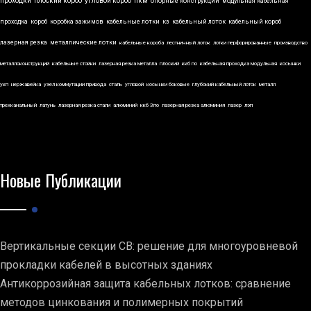
проходки
плоский короб
угловой короб
пкм
опорные конструкции
модульная кабельная
проходка
короб
коробка зажимов
кабельные лотки
кз
кабельный лоток
кабельный короб
лазерная резка
металлические лотки
кабельные короба
лестничный лоток
лотки перфорированные
производство
металлоконструкций
кабельные стойки
лазерная резка металла
плоский
ккб по
кабельная проходка модульная
косынки
укп
нержавейка
узел коммутации привода
сталь
угловой
косынки боковые
глубокий кабельный лоток
металл
трехканальный
латунь
лазерная резка стали
алюминий
ккб 3по
лазерная резка алюминия
лазер
лэп
Новые Публикации
Вертикальные секции СВ: решение для многоуровневой
прокладки кабелей в высотных зданиях
Антикоррозийная защита кабельных лотков: сравнение
методов цинкования и полимерных покрытий