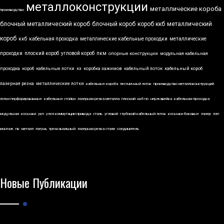
металлоконструкции
металлические короба
производство
блочный металлический короб
блочный короб
короб ккб
металлический
короб
ккб
кабельная проходка
металлические кабельные проходки
металлические
проходки
плоский короб
угловой короб
пкм
опорные конструкции
модульная кабельная
проходка
короб
кабельные лотки
кз
коробка зажимов
кабельный лоток
кабельный короб
лазерная резка
металлические лотки
кабельные короба
лестничный лоток
производство металлоконструкций
лотки перфорированные
кабельные стойки
лазерная резка металла
плоский
ккб по
нержавейка
кабельная проходка
модульная
косынки
укп
узел коммутации привода
сталь
угловой
глубокий кабельный лоток
косынки боковые
лазер
лэп
монтаж
пк
металл
латунь
трехканальный
лазерная резка стали
соединитель
Новые Публикации