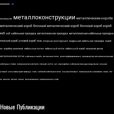
металлоконструкции
металлические короба
производство
металлический короб
блочный металлический короб
блочный короб
короб
ккб
ккб
кабельная проходка
металлические проходки
металлические кабельные проходки
плоский короб
угловой короб
пкм
опорные конструкции
модульная кабельная проходка
короб
кз
коробка зажимов
кабельные лотки
кабельный лоток
кабельный короб
лазерная резка
металлические лотки
кабельные короба
лестничный лоток
лотки перфорированные
производство металлоконструкций
кабельные стойки
лазерная резка металла
плоский
ккб по
укп
нержавейка
кабельная проходка модульная
косынки
угловой
узел коммутации привода
сталь
глубокий кабельный лоток
косынки боковые
лазерная резка алюминия
лазер
лэп
пк
монтаж
металл
латунь
трехканальный
лазерная резка стали
Новые Публикации