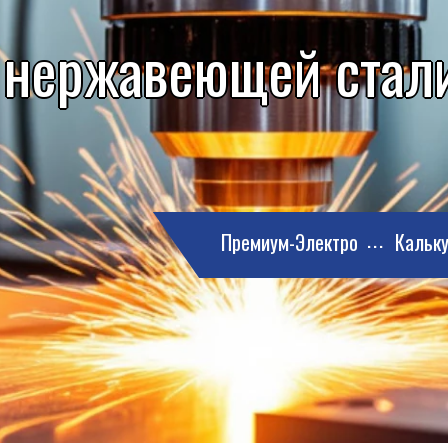
 нержавеющей стали
Премиум-Электро
Кальку