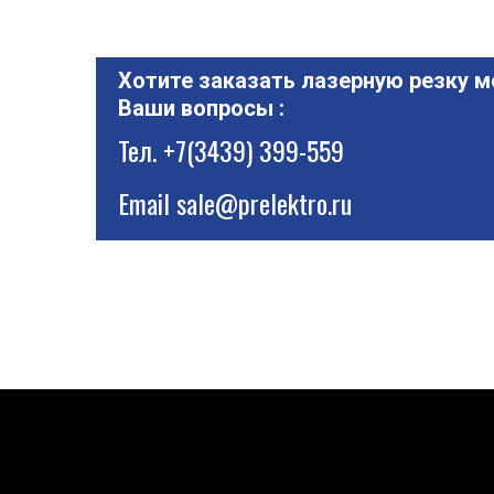
Хотите заказать лазерную резку м
Ваши вопросы :
Тел.
+7(3439) 399-559
Email
sale@prelektro.ru