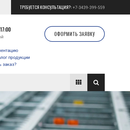
ТРЕБУЕТСЯ КОНСУЛЬТАЦИЯ?:
+7-3439-399-559
 17:00
ОФОРМИТЬ ЗАЯВКУ
ой
зентацию
алог продукции
 заказ?