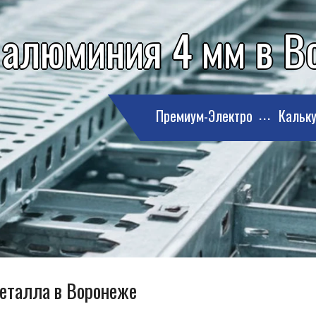
 алюминия 4 мм в 
Премиум-Электро
Кальку
металла в Воронеже