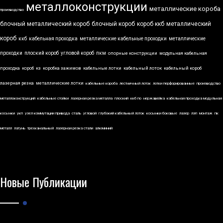
металлоконструкции
металлические короба
производство
блочный металлический короб
блочный короб
короб ккб
металлический
короб
ккб
кабельная проходка
металлические кабельные проходки
металлические
проходки
плоский короб
угловой короб
пкм
опорные конструкции
модульная кабельная
проходка
короб
кз
коробка зажимов
кабельные лотки
кабельный лоток
кабельный короб
лазерная резка
металлические лотки
кабельные короба
лестничный лоток
лотки перфорированные
производство
металлоконструкций
кабельные стойки
лазерная резка металла
плоский
ккб по
нержавейка
кабельная проходка модульная
косынки
укп
узел коммутации привода
сталь
угловой
глубокий кабельный лоток
косынки боковые
лазер
лэп
монтаж
пк
металл
латунь
трехканальный
лазерная резка стали
алюминий
Новые Публикации