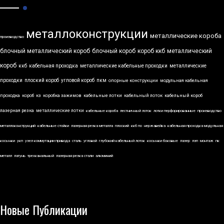
металлоконструкции
металлические короба
производство
блочный металлический короб
блочный короб
короб ккб
металлический
короб
ккб
кабельная проходка
металлические кабельные проходки
металлические
проходки
плоский короб
угловой короб
пкм
опорные конструкции
модульная кабельная
проходка
короб
кз
коробка зажимов
кабельные лотки
кабельный лоток
кабельный короб
лазерная резка
металлические лотки
кабельные короба
лестничный лоток
лотки перфорированные
производство
металлоконструкций
кабельные стойки
лазерная резка металла
плоский
ккб по
нержавейка
кабельная проходка модульная
косынки
укп
узел коммутации привода
сталь
угловой
глубокий кабельный лоток
косынки боковые
лазер
лэп
монтаж
пк
металл
латунь
трехканальный
лазерная резка стали
алюминий
Новые Публикации