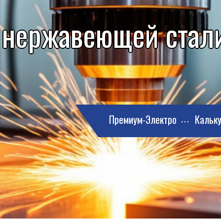
 нержавеющей стали
Премиум-Электро
Кальку