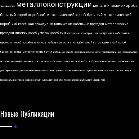
металлоконструкции
металлические короба
производство
блочный короб
короб ккб
металлический короб
блочный металлический
короб
ккб
кабельная проходка
металлические кабельные проходки
металлические
проходки
плоский короб
угловой короб
пкм
опорные конструкции
модульная кабельная
проходка
короб
коробка зажимов
кабельные лотки
кз
кабельный лоток
кабельный короб
лазерная резка
металлические лотки
кабельные короба
лестничный лоток
лотки перфорированные
производство
металлоконструкций
лазерная резка металла
кабельные стойки
плоский
ккб по
кабельная проходка модульная
косынки
укп
нержавейка
узел коммутации привода
сталь
угловой
косынки боковые
глубокий кабельный лоток
металл
латунь
трехканальный
лазерная резка стали
алюминий
ккб 3по
лазерная резка алюминия
лазер
лэп
Новые Публикации