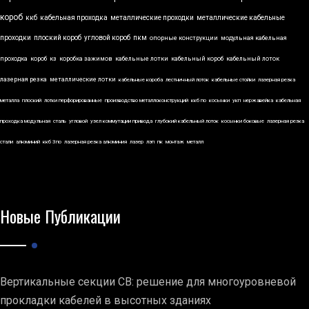
короб
ккб
кабельная проходка
металлические проходки
металлические кабельные
проходки
плоский короб
угловой короб
пкм
опорные конструкции
модульная кабельная
проходка
короб
кз
коробка зажимов
кабельные лотки
кабельный короб
кабельный лоток
лазерная резка
металлические лотки
кабельные короба
лестничный лоток
кабельные стойки
лазерная резка
металла
плоский
лотки перфорированные
производство металлоконструкций
ккб по
косынки
укп
нержавейка
кабельная
проходка модульная
сталь
угловой
узел коммутации привода
глубокий кабельный лоток
косынки боковые
лазерная резка
стали
алюминий
ккб 3по
лазерная резка алюминия
лазер
лэп
пк
монтаж
металл
Новые Публикации
Вертикальные секции СВ: решение для многоуровневой
прокладки кабелей в высотных зданиях