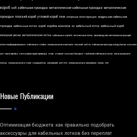
короб
ккб
кабельная проходка
металлические кабельные проходки
металлические
проходки
плоский короб
угловой короб
пкм
опорные конструкции
модульная кабельная
проходка
кабельные лотки
короб
коробка зажимов
кз
кабельный лоток
кабельный короб
лазерная резка
металлические лотки
кабельные короба
лестничный лоток
производство металлоконструкций
лотки перфорированные
кабельные стойки
лазерная резка металла
плоский
ккб по
кабельная проходка модульная
косынки
укп
нержавейка
узел коммутации привода
сталь
угловой
косынки боковые
глубокий кабельный лоток
трехканальный
латунь
лазерная резка стали
соединитель
алюминий
ккб 3по
лазерная резка алюминия
лазер
лэп
Новые Публикации
Оптимизация бюджета: как правильно подобрать
аксессуары для кабельных лотков без переплат