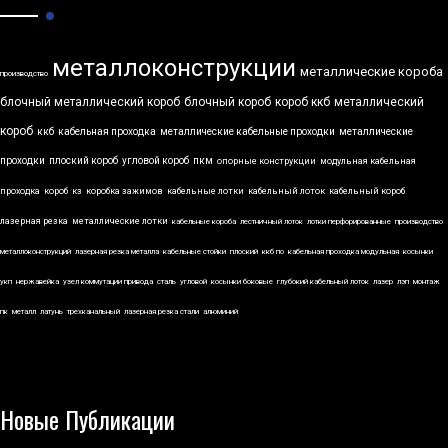
металлоконструкции
металлические короба
производство
блочный металлический короб
блочный короб
короб ккб
металлический
короб
ккб
кабельная проходка
металлические кабельные проходки
металлические
проходки
плоский короб
угловой короб
пкм
опорные конструкции
модульная кабельная
проходка
короб
кз
коробка зажимов
кабельные лотки
кабельный лоток
кабельный короб
лазерная резка
металлические лотки
кабельные короба
лестничный лоток
лотки перфорированные
производство
металлоконструкций
лазерная резка металла
кабельные стойки
плоский
ккб по
кабельная проходка модульная
косынки
укп
нержавейка
узел коммутации привода
сталь
угловой
косынки боковые
глубокий кабельный лоток
лазер
лэп
монтаж
пк
металл
латунь
трехканальный
лазерная резка стали
алюминий
Новые Публикации