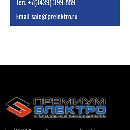
Тел.
+7(3439) 399-559
Email
sale@prelektro.ru