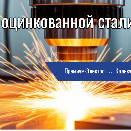
 оцинкованной стали
Премиум-Электро
Кальку