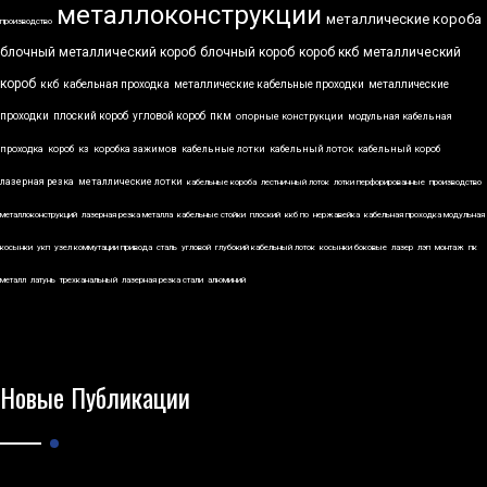
металлоконструкции
металлические короба
производство
блочный металлический короб
блочный короб
короб ккб
металлический
короб
ккб
кабельная проходка
металлические кабельные проходки
металлические
проходки
плоский короб
угловой короб
пкм
опорные конструкции
модульная кабельная
проходка
короб
кз
коробка зажимов
кабельные лотки
кабельный лоток
кабельный короб
лазерная резка
металлические лотки
кабельные короба
лестничный лоток
лотки перфорированные
производство
металлоконструкций
лазерная резка металла
кабельные стойки
плоский
ккб по
нержавейка
кабельная проходка модульная
косынки
укп
узел коммутации привода
сталь
угловой
глубокий кабельный лоток
косынки боковые
лазер
лэп
монтаж
пк
металл
латунь
трехканальный
лазерная резка стали
алюминий
Новые Публикации