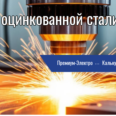
 оцинкованной стали
Премиум-Электро
Кальку