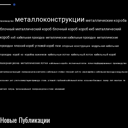
металлоконструкции
металлические короба
производство
блочный металлический короб
блочный короб
короб ккб
металлический
короб
ккб
кабельная проходка
металлические кабельные проходки
металлические
проходки
плоский короб
угловой короб
пкм
опорные конструкции
модульная кабельная
проходка
короб
кз
коробка зажимов
кабельные лотки
кабельный лоток
кабельный короб
лазерная резка
металлические лотки
кабельные короба
лестничный лоток
лотки перфорированные
производство
металлоконструкций
лазерная резка металла
кабельные стойки
плоский
ккб по
нержавейка
кабельная проходка модульная
косынки
укп
узел коммутации привода
сталь
угловой
глубокий кабельный лоток
косынки боковые
лазер
лэп
монтаж
пк
металл
латунь
трехканальный
лазерная резка стали
алюминий
Новые Публикации